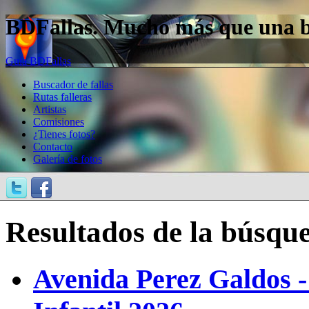
BDFallas. Mucho más que una bas
Guía BDFallas
Buscador de fallas
Rutas falleras
Artistas
Comisiones
¿Tienes fotos?
Contacto
Galería de fotos
Resultados de la búsqu
Avenida Perez Galdos -