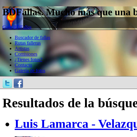
BDFallas. Mucho más que una bas
Guía BDFallas
Buscador de fallas
Rutas falleras
Artistas
Comisiones
¿Tienes fotos?
Contacto
Galería de fotos
Resultados de la búsqu
Luis Lamarca - Velazqu