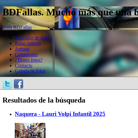
BDFallas. Mucho más que una bas
Guía BDFallas
Buscador de fallas
Rutas falleras
Artistas
Comisiones
¿Tienes fotos?
Contacto
Galería de fotos
Resultados de la búsqueda
Naquera - Lauri Volpi Infantil 2025