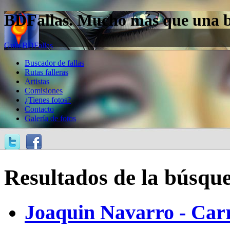
BDFallas. Mucho más que una bas
Guía BDFallas
Buscador de fallas
Rutas falleras
Artistas
Comisiones
¿Tienes fotos?
Contacto
Galería de fotos
Resultados de la búsqu
Joaquin Navarro - Carr